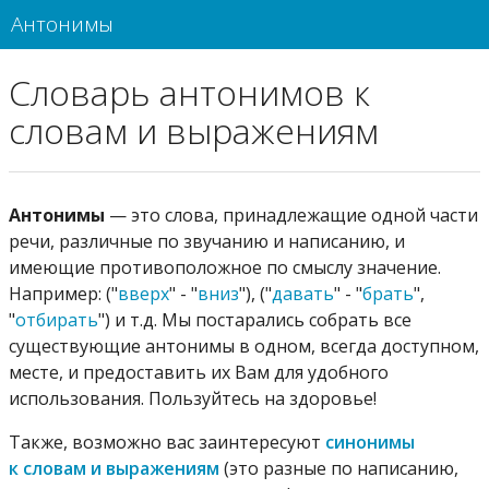
Антонимы
Словарь антонимов к
словам и выражениям
Антонимы
— это слова, принадлежащие одной части
речи, различные по звучанию и написанию, и
имеющие противоположное по смыслу значение.
Например: ("
вверх
" - "
вниз
"), ("
давать
" - "
брать
",
"
отбирать
") и т.д. Мы постарались собрать все
существующие антонимы в одном, всегда доступном,
месте, и предоставить их Вам для удобного
использования. Пользуйтесь на здоровье!
Также, возможно вас заинтересуют
синонимы
к словам и выражениям
(это разные по написанию,