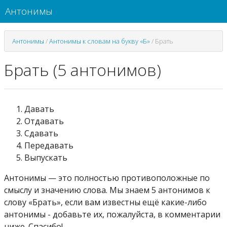
Антонимы
Антонимы
/
Антонимы к словам на букву «Б»
/
Брать
Брать (5 антонимов)
Давать
Отдавать
Сдавать
Передавать
Выпускать
Антонимы — это полностью противоположные по
смыслу и значению слова. Мы знаем 5 антонимов к
слову «Брать», если вам известны ещё какие-либо
антонимы - добавьте их, пожалуйста, в комментарии
ниже. Спасибо!