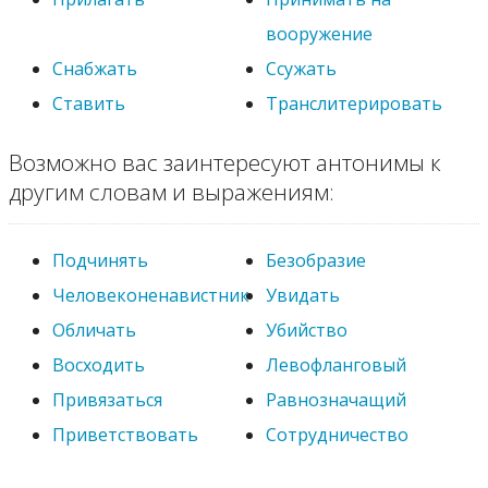
вооружение
Снабжать
Ссужать
Ставить
Транслитерировать
Возможно вас заинтересуют антонимы к
другим словам и выражениям:
Подчинять
Безобразие
Человеконенавистник
Увидать
Обличать
Убийство
Восходить
Левофланговый
Привязаться
Равнозначащий
Приветствовать
Сотрудничество