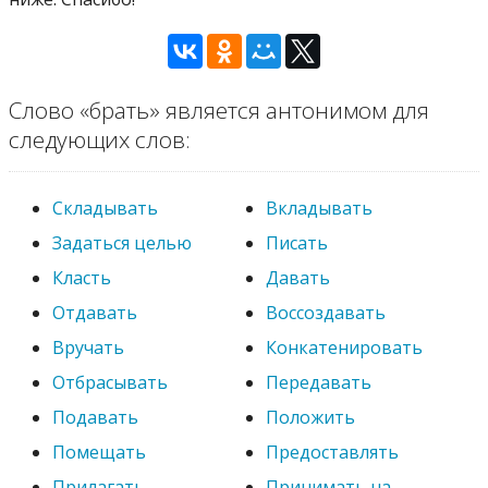
Слово «брать» является антонимом для
следующих слов:
Складывать
Вкладывать
Задаться целью
Писать
Класть
Давать
Отдавать
Воссоздавать
Вручать
Конкатенировать
Отбрасывать
Передавать
Подавать
Положить
Помещать
Предоставлять
Прилагать
Принимать на