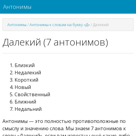
Антонимы
Антонимы
/
Антонимы к словам на букву «Д»
/
Далекий
Далекий (7 антонимов)
Близкий
Недалекий
Короткий
Новый
Свойственный
Ближний
Недальний
Антонимы — это полностью противоположные по
смыслу и значению слова. Мы знаем 7 антонимов к
слову «Далекий», если вам известны ещё какие-либо