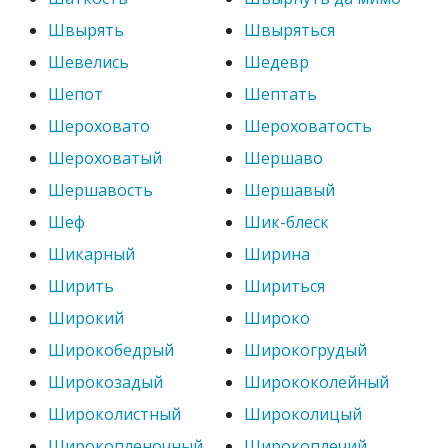
Швырять
Швыряться
Шевелись
Шедевр
Шепот
Шептать
Шероховато
Шероховатость
Шероховатый
Шершаво
Шершавость
Шершавый
Шеф
Шик-блеск
Шикарный
Ширина
Ширить
Шириться
Широкий
Широко
Широкобедрый
Широкогрудый
Широкозадый
Ширококолейный
Широколистный
Широколицый
Широкопленочный
Широкоплечий