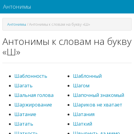
Антонимы
Антонимы
/
Антонимы к словам на букву «Ш»
Антонимы к словам на букву
«Ш»
Шаблонность
Шаблонный
Шагать
Шагом
Шальная голова
Шапочный знакомый
Шаржирование
Шариков не хватает
Шатание
Шатания
Шатать
Шаткий
Шаткость
Швырнуть да мимо